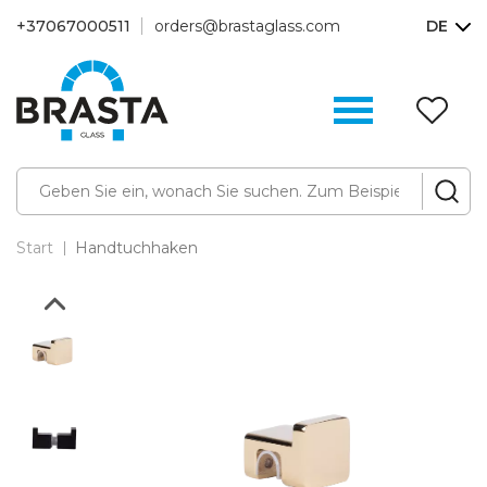
+37067000511
orders@brastaglass.com
DE
W
(0
Start
Handtuchhaken