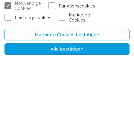
Über uns
Verkaufstellen
Notwendige
Funktionscookies
Cookies
Karriere
Garantie und dienstleistunge
Marketing-
n
Leistungscookies
Cookies
Ansprechpartner
Zustellung und Rücksendung
Markierte Cookies bestätigen
UAB „Brasta Glass“
Informationen
Alle bestätigen
Palemono str. 7B,
H.G.F.
Kaunas, LT-52158
Nachrichten
Tel.
+370 670 00511
Datenschutzbestimm
ungen
E-mail.:
Lösungen für internati
orders@brastaglass.com
onale Märkte
2026 © Alle Rechte vorbehalten