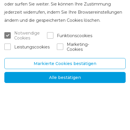
oder surfen Sie weiter. Sie können Ihre Zustimmung
jederzeit widerrufen, indem Sie Ihre Browsereinstellungen
ändern und die gespeicherten Cookies löschen.
Über Brasta Glass
Kundenservice
Über uns
Verkaufstellen
Notwendige
Funktionscookies
Cookies
Karriere
Garantie und dienstleistunge
Marketing-
n
Leistungscookies
Cookies
Ansprechpartner
Zustellung und Rücksendung
Markierte Cookies bestätigen
UAB „Brasta Glass“
Informationen
Alle bestätigen
Palemono str. 7B,
H.G.F.
Kaunas, LT-52158
Nachrichten
Tel.
+370 670 00511
Datenschutzbestimm
ungen
E-mail.:
Lösungen für internati
orders@brastaglass.com
onale Märkte