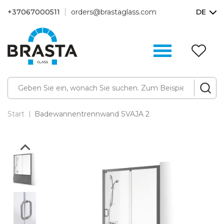
+37067000511
orders@brastaglass.com
DE
W
(0
Start
Badewannentrennwand SVAJA 2