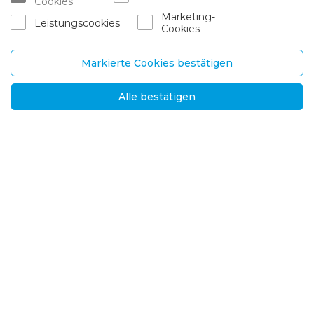
Cookies
Karriere
Garantie und dienstleistunge
Marketing-
n
Leistungscookies
Cookies
Ansprechpartner
Zustellung und Rücksendung
Markierte Cookies bestätigen
UAB „Brasta Glass“
Informationen
Alle bestätigen
Palemono str. 7B,
H.G.F.
Kaunas, LT-52158
Nachrichten
Tel.
+370 670 00511
Datenschutzbestimm
ungen
E-mail.:
Lösungen für internati
orders@brastaglass.com
onale Märkte
2026 © Alle Rechte vorbehalten
Lösungen: